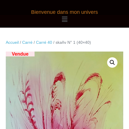
Bienvenue dans mon univers
Accueil
/
Carré
/
Carré 40
/ skañv N° 1 (40×40)
Vendue